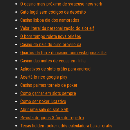
O casino mais próximo de syracuse new york
Gato legal sem códigos de depósito
Casino lisboa dia dos namorados
Valor literal da personalização do slot eif
O bom tempo roleta nova orleães
Casino do país do ouro oroville ca
Quartos da torre do casino com vista para a ilha
Casino das noites de vegas em linha
Aplicativos de slots grátis para android
Acertá-lo rico google play
Casino palmas torneio de poker
Como ganhar em slots sempre
Como ser poker lucrativo
Abrir uma sala de slot e vlt
Revista de jogos 3 fora do registro
Texas holdem poker odds calculadora baixar grátis