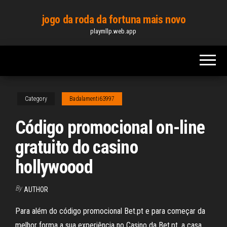
Skip
jogo da roda da fortuna mais novo
to
playmllp.web.app
the
content
Category
Badalamenti63997
Código promocional on-line
gratuito do casino
hollywoood
By
AUTHOR
Para além do código promocional Bet.pt e para começar da
melhor forma a sua experiência no Casino da Bet.pt, a casa