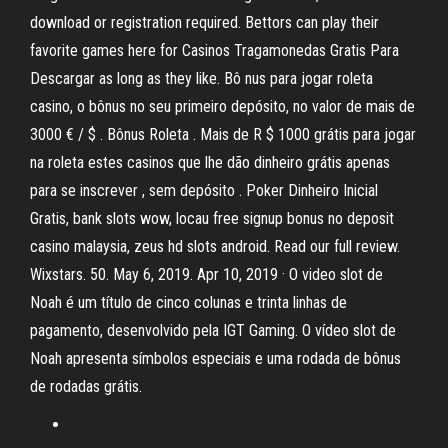
download or registration required. Bettors can play their
favorite games here for Casinos Tragamonedas Gratis Para
Descargar as long as they like. Bô nus para jogar roleta
casino, o bônus no seu primeiro depósito, no valor de mais de
3000 € / $ . Bônus Roleta . Mais de R $ 1000 grátis para jogar
na roleta estes casinos que lhe dão dinheiro grátis apenas
para se inscrever , sem depósito . Poker Dinheiro Inicial
Gratis, bank slots wow, locau free signup bonus no deposit
casino malaysia, zeus hd slots android. Read our full review.
Wixstars. 50. May 6, 2019. Apr 10, 2019 · O video slot de
Noah é um título de cinco colunas e trinta linhas de
pagamento, desenvolvido pela IGT Gaming. O vídeo slot de
Noah apresenta símbolos especiais e uma rodada de bônus
de rodadas grátis.