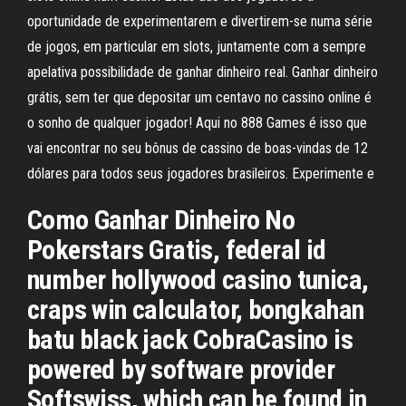
oportunidade de experimentarem e divertirem-se numa série
de jogos, em particular em slots, juntamente com a sempre
apelativa possibilidade de ganhar dinheiro real. Ganhar dinheiro
grátis, sem ter que depositar um centavo no cassino online é
o sonho de qualquer jogador! Aqui no 888 Games é isso que
vai encontrar no seu bônus de cassino de boas-vindas de 12
dólares para todos seus jogadores brasileiros. Experimente e
Como Ganhar Dinheiro No
Pokerstars Gratis, federal id
number hollywood casino tunica,
craps win calculator, bongkahan
batu black jack CobraCasino is
powered by software provider
Softswiss, which can be found in