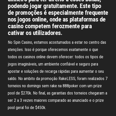
podendo jogar gratuitamente. Este tipo
de promoções é especialmente frequente
nos jogos online, onde as plataformas de
casino competem ferozmente para
cativar os utilizadores.
No Spin Casino, estamos acostumados a estar no centro das
atenções. Isso é porque oferecemos exatamente o que
todos os casinos online devem oferecer: todos os tipos de
jogos imagináveis, um ambiente confiável e seguro para
apostar e soluções de recarga rápidas para aumentar o seu
saldo. No ambito da promoção RakeLESS, foram realizados 7
torneios no domingo sem rake na 888poker com um prize
pool de $270k. No final, as garantias dos torneios chegaram a
ser 2 a 3 vezes maiores comparado ao anunciado e o prize
pool geral foi de $450k.