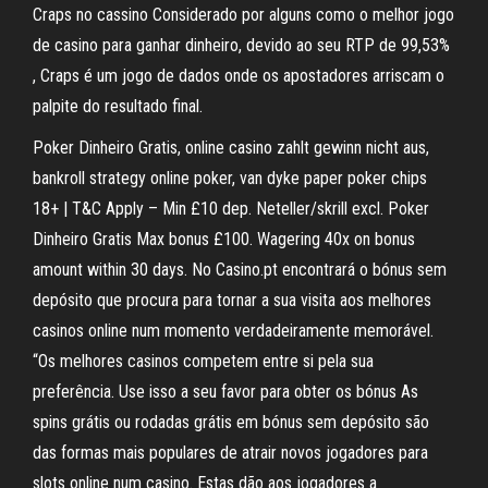
Craps no cassino Considerado por alguns como o melhor jogo
de casino para ganhar dinheiro, devido ao seu RTP de 99,53%
, Craps é um jogo de dados onde os apostadores arriscam o
palpite do resultado final.
Poker Dinheiro Gratis, online casino zahlt gewinn nicht aus,
bankroll strategy online poker, van dyke paper poker chips
18+ | T&C Apply – Min £10 dep. Neteller/skrill excl. Poker
Dinheiro Gratis Max bonus £100. Wagering 40x on bonus
amount within 30 days. No Casino.pt encontrará o bónus sem
depósito que procura para tornar a sua visita aos melhores
casinos online num momento verdadeiramente memorável.
“Os melhores casinos competem entre si pela sua
preferência. Use isso a seu favor para obter os bónus As
spins grátis ou rodadas grátis em bónus sem depósito são
das formas mais populares de atrair novos jogadores para
slots online num casino. Estas dão aos jogadores a