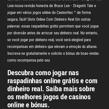
Leia nossa revisão honesta de Bruce Lee - Dragon's Tale e
jogue em vários jogos online do CasinoHex ™ de forma
segura, fácil! Slots Online Com Dinheiro Real Em outras
palavras: essas raspadinhas grátis permitem que você jogue
por diversão antes de arriscar seu dinheiro real. No entanto,
se você jogar por dinheiro real, você será elegível para
recompensas em dinheiro que elevam a emoção às alturas.
Inscreva-se gratuitamente e solicite o bônus de boas-vindas
como recompensa pelo seu
Descubra como jogar nas
raspadinhas online grátis e com
dinheiro real. Saiba mais sobre
os melhores jogos de casinos
online e bónus.