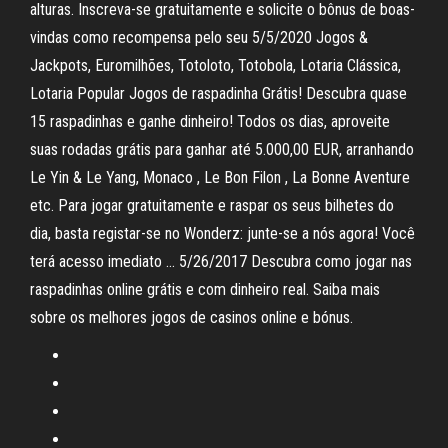
alturas. Inscreva-se gratuitamente e solicite o bônus de boas-
vindas como recompensa pelo seu 5/5/2020 Jogos &
Jackpots, Euromilhões, Totoloto, Totobola, Lotaria Clássica,
Lotaria Popular Jogos de raspadinha Grátis! Descubra quase
15 raspadinhas e ganhe dinheiro! Todos os dias, aproveite
suas rodadas grátis para ganhar até 5.000,00 EUR, arranhando
Le Yin & Le Yang, Monaco , Le Bon Filon , La Bonne Aventure
etc. Para jogar gratuitamente e raspar os seus bilhetes do
dia, basta registar-se no Wonderz: junte-se a nós agora! Você
terá acesso imediato … 5/26/2017 Descubra como jogar nas
raspadinhas online grátis e com dinheiro real. Saiba mais
sobre os melhores jogos de casinos online e bónus.