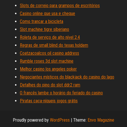
Slots de correio para grampos de escritórios
Casino online que usa e cheque
Como trancar a bicicleta
Slot machine tigre siberiano
Roleta de serviço de alto nível 2.4
Regras de small blind do texas holdem
Coatzacoalcos oil casino address
Rumble roses 3d slot machine
Melhor casino los angeles poker
Negociantes místicos do blackjack do casino do lago
Detalhes do pino do slot ddr2 ram
O francês lambe o horário do feriado do casino
Piratas caça-níqueis jogos grátis
Proudly powered by
WordPress
|
Theme:
Envo Magazine